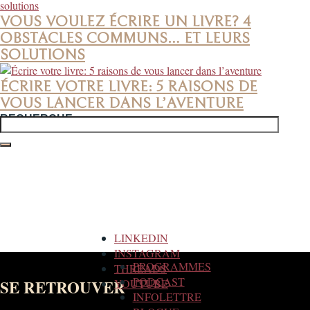
VOUS VOULEZ ÉCRIRE UN LIVRE? 4
OBSTACLES COMMUNS… ET LEURS
SOLUTIONS
ÉCRIRE VOTRE LIVRE: 5 RAISONS DE
VOUS LANCER DANS L’AVENTURE
RECHERCHE
Rechercher :
LINKEDIN
INSTAGRAM
PROGRAMMES
THREADS
PODCAST
SE RETROUVER
YOUTUBE
INFOLETTRE