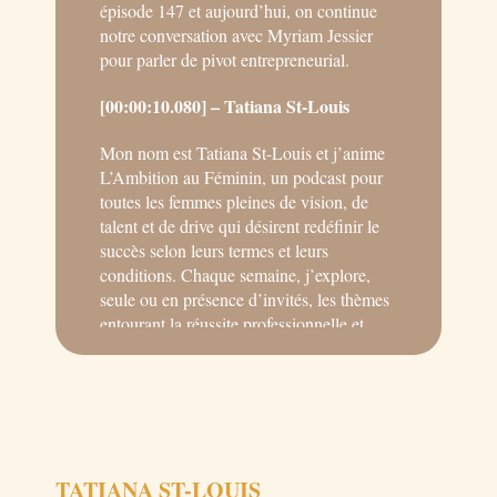
épisode 147 et aujourd’hui, on continue
notre conversation avec Myriam Jessier
pour parler de pivot entrepreneurial.
[00:00:10.080] – Tatiana St-Louis
Mon nom est Tatiana St-Louis et j’anime
L’Ambition au Féminin, un podcast pour
toutes les femmes pleines de vision, de
talent et de drive qui désirent redéfinir le
succès selon leurs termes et leurs
conditions. Chaque semaine, j’explore,
seule ou en présence d’invités, les thèmes
entourant la réussite professionnelle et
personnelle. Mindset, productivité,
leadership, branding personnel, c’est LE
rendez-vous pour réfléchir à la façon dont
tu veux vivre ton plein potentiel et laisser
ton empreinte dans le monde.
TATIANA ST-LOUIS
[00:00:45.500] – Tatiana St-Louis