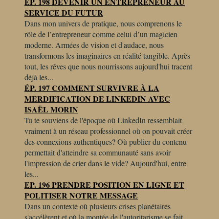
EP. 198 DEVENIR UN ENTREPRENEUR AU
lire les bio que les gens me fournissent
SERVICE DU FUTUR
parce que c’est les infos qu’elles préfèrent
Dans mon univers de pratique, nous comprenons le
mettre de l’avant. Mais elle est diplômée
rôle de l’entrepreneur comme celui d’un magicien
de la Sorbonne où elle a été diplômée en
moderne. Armées de vision et d'audace, nous
sociologie et aussi en relations
transformons les imaginaires en réalité tangible. Après
internationales, spécialiste du monde
tout, les rêves que nous nourrissons aujourd'hui tracent
anglophone. Mais dans sa vie, sa carrière
déjà les...
consiste à optimiser les sites web pour les
ÉP. 197 COMMENT SURVIVRE À LA
robots, les humains et tout ce qu’il y a
MERDIFICATION DE LINKEDIN AVEC
entre les deux, parce qu’on ne veut pas
ISAËL MORIN
quand même briser le cœur d’Alexa.
Tu te souviens de l'époque où LinkedIn ressemblait
Myriam a une approche très pointue et
vraiment à un réseau professionnel où on pouvait créer
une compréhension très pointue de ce que
des connexions authentiques? Où publier du contenu
c’est une marque et comment la
permettait d'atteindre sa communauté sans avoir
communiquer sur les différentes
l'impression de crier dans le vide? Aujourd'hui, entre
plateformes du Web.
les...
EP. 196 PRENDRE POSITION EN LIGNE ET
[00:03:12.600] – Tatiana St-Louis
POLITISER NOTRE MESSAGE
Dans un contexte où plusieurs crises planétaires
On parle de réseaux sociaux, mais on
s'accélèrent et où la montée de l'autoritarisme se fait