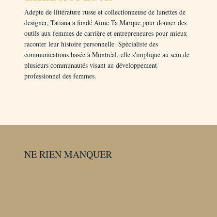
Adepte de littérature russe et collectionneuse de lunettes de
Salut les ambitieuses! Comment vous allez
designer, Tatiana a fondé Aime Ta Marque pour donner des
aujourd’hui? J’espère que je vous trouve
outils aux femmes de carrière et entrepreneures pour mieux
en pleine forme. Moi, je le suis parce que
raconter leur histoire personnelle. Spécialiste des
je vous présente aujourd’hui la deuxième
communications basée à Montréal, elle s'implique au sein de
partie de l’entrevue que j’ai faite avec
plusieurs communautés visant au développement
Myriam Jessier de PRAGM, l’entreprise
professionnel des femmes.
en ligne qui vous aide avec votre SEO.
Myriam Jessier qui est une habituée sur le
podcast L’Ambition au Féminin et avec
qui j’ai eu une conversation que je n’ai pas
encore eue sur le podcast, en fait, sur un
sujet qui n’a pas été traité sur le podcast et
qui est le fameux pivot entrepreneurial. Ça
NE RIEN MANQUER
vient vraiment à temps cette conversation,
parce que moi-même, j’en ai vécu
plusieurs des pivots, dans mon entreprise,
mais le plus récent, c’est notamment le
moment où j’ai décidé de fermer mon
programme phare MoneyBrand, qui était