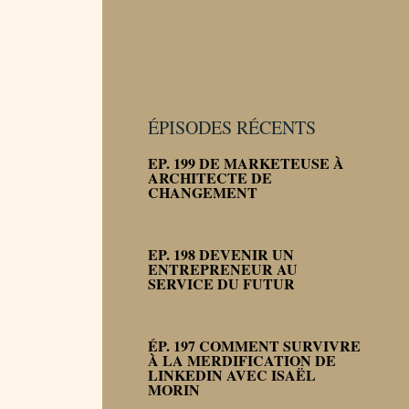
ÉPISODES RÉCENTS
EP. 199 DE MARKETEUSE À
ARCHITECTE DE
CHANGEMENT
EP. 198 DEVENIR UN
ENTREPRENEUR AU
SERVICE DU FUTUR
ÉP. 197 COMMENT SURVIVRE
À LA MERDIFICATION DE
LINKEDIN AVEC ISAËL
MORIN