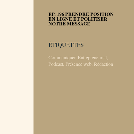
EP. 196 PRENDRE POSITION
EN LIGNE ET POLITISER
NOTRE MESSAGE
ÉTIQUETTES
Communiquer
,
Entrepreneuriat
,
Podcast
,
Présence web
,
Rédaction