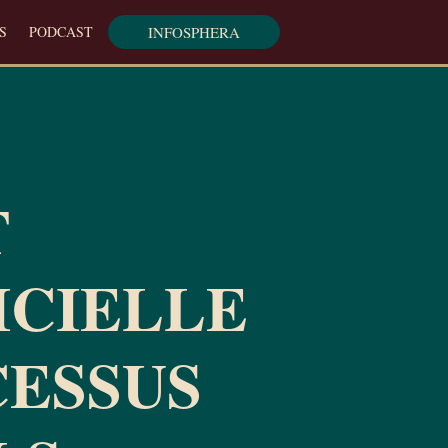
INFOSPHERA
S
PODCAST
T
ICIELLE
CESSUS