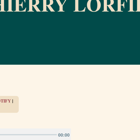
HIERRY LORFI
TIFY
|