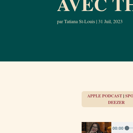
AVEC T
par
Tatiana St-Louis
|
31 Juil, 2023
APPLE PODCAST
|
SPO
DEEZER