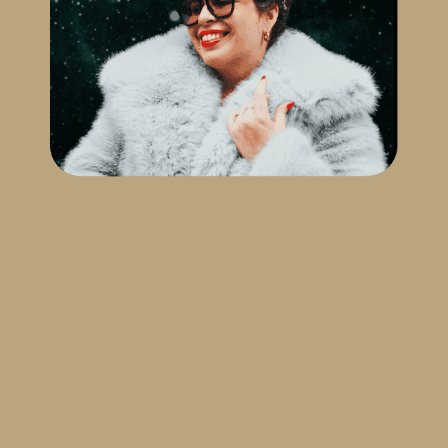
réfléchissais à tout ça pendant que je
enregistrait l’épisode, puis qu’on va bientôt
arriver à l’épisode 100 parce que ça fait quand
même. C’est quand même un milestone à
souligner quand on n’entame des projets. Et
puis, on se rappelle tout le chemin parcouru et
je trouvais que c’était une belle intro pour parler
de ce que je voulais vous parler aujourd’hui.
Qui sont les petits trucs, les pensées qui me
poussent vers l’avant? Quand j’ai envie
d’abandonner, quand j’ai envie de me cacher,
quand j’ai envie de pas continuer ce travail que
je fais beaucoup dans la sphère publique parce
que je ne veux pas créer de contenu à être un
entrepreneur. Être un entrepreneur qui se rend
visible aussi avec son contenu, c’est être dans la
sphère publique, c’est se mettre de l’avant ses
chopes, comme j’aime le dire. Et ce n’est pas
toujours facile, surtout si vous êtes comme moi