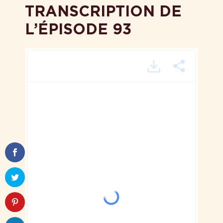
TRANSCRIPTION DE
L’ÉPISODE 93
EP. 93 CES PENSEES
QUI ME GARDENT
MOTIVEE QUAND
J’AI ENVIE DE TOUT
LACHER.MP3 –
POWERED BY
HAPPY SCRIBE
Je suis vraiment pas en train de parler du fait
qu’il faut s’épuiser, qu’il faut travailler à l’arrache,