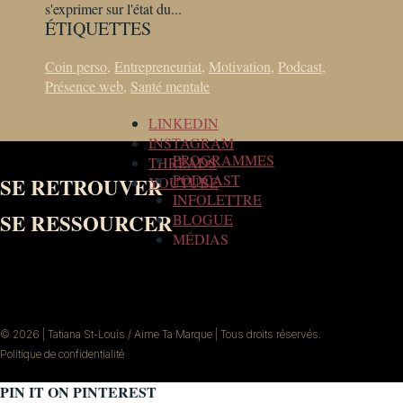
s'exprimer sur l'état du...
ÉTIQUETTES
Coin perso
,
Entrepreneuriat
,
Motivation
,
Podcast
,
Présence web
,
Santé mentale
LINKEDIN
INSTAGRAM
PROGRAMMES
THREADS
PODCAST
SE RETROUVER
YOUTUBE
INFOLETTRE
SE RESSOURCER
BLOGUE
MÉDIAS
© 2026 | Tatiana St-Louis / Aime Ta Marque | Tous droits réservés.
Politique de confidentialité
PIN IT ON PINTEREST