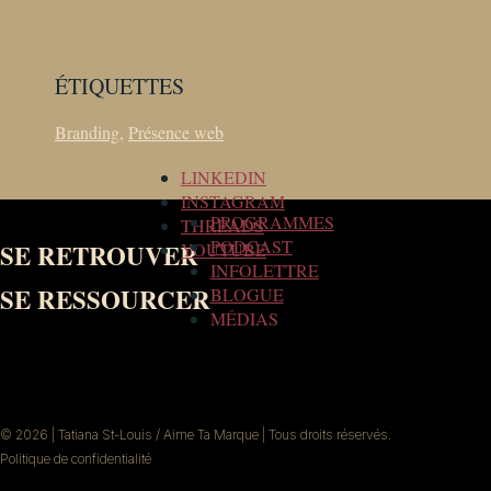
ÉTIQUETTES
Branding
,
Présence web
LINKEDIN
INSTAGRAM
PROGRAMMES
THREADS
PODCAST
SE RETROUVER
YOUTUBE
INFOLETTRE
SE RESSOURCER
BLOGUE
MÉDIAS
© 2026 | Tatiana St-Louis / Aime Ta Marque | Tous droits réservés.
Politique de confidentialité